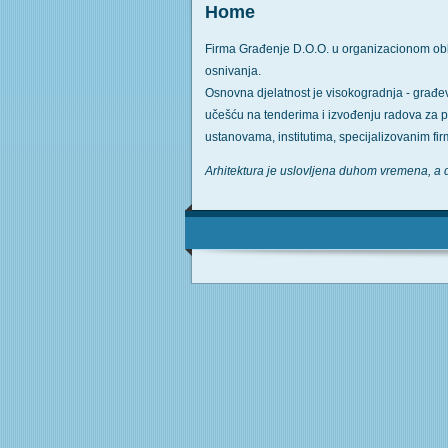
Home
Firma Građenje D.O.O. u organizacionom oblik
osnivanja.
Оsnovna djelatnost je visokogradnja - građevin
učešću na tenderima i izvođenju radova za po
ustanovama, institutima, specijalizovanim fi
Arhitektura je uslovljena duhom vremena, a 