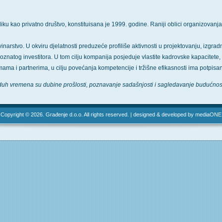
u kao privatno društvo, konstituisana je 1999. godine. Raniji oblici organizovanj
arstvo. U okviru djelatnosti preduzeće profiliše aktivnosti u projektovanju, izgradnji 
znatog investitora. U tom cilju kompanija posjeduje vlastite kadrovske kapacitete, 
rmama i partnerima, u cilju povećanja kompetencije i tržišne efikasnosti ima potpis
duh vremena su dubine prošlosti, poznavanje sadašnjosti i sagledavanje budućnost
Copyright © 2026. Građenje d.o.o. All rights reserved. | designed & developed by mediaONE