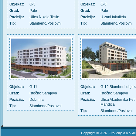
Objekat:
O-5
Objekat:
G-8
Grad:
Pale
Grad:
Pale
Pozicija:
Ulica Nikole Tesle
Pozicija:
U zoni fakulteta
Tip:
Stambeno/Poslovni
Tip:
Stambeno/Poslovni
Objekat:
G-11
Objekat:
G-12 Stambeni objek
Grad:
Istočno Sarajevo
Grad:
Istočno Sarajevo
Pozicija:
Dobrinja
Pozicija:
Ulica Akademika Pet
Mandića
Tip:
Stambeno/Poslovni
Tip:
Stambeno/Poslovni
Copyright © 2026. Građenje d.o.o. Al